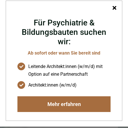
Für Psychiatrie &
Bildungsbauten suchen
wir:
Luftrettungsstation
Christoph 23
Ab sofort oder wann Sie bereit sind
Leitende Architekt:innen (w/m/d) mit
Option auf eine Partnerschaft
Architekt:innen (w/m/d)
Umbau und Sanierung der
Luftrettungsstation BWZK
Mehr erfahren
Koblenz