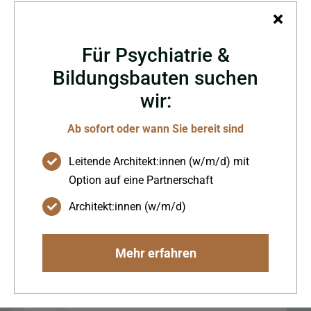
Für Psychiatrie &
Bildungsbauten suchen
wir:
Luftrettungsstation
Christoph 23
Ab sofort oder wann Sie bereit sind
Leitende Architekt:innen (w/m/d) mit
Option auf eine Partnerschaft
Architekt:innen (w/m/d)
Umbau und Sanierung der
Luftrettungsstation BWZK
Mehr erfahren
Koblenz